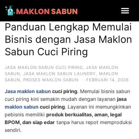
Panduan Lengkap Memulai Bisnis dengan Jasa Maklon Sabun
Cuci Piring
Panduan Lengkap Memulai
Bisnis dengan Jasa Maklon
Sabun Cuci Piring
JASA MAKLON SABUN CUCI PIRING
,
JASA MAKLON
SABUN
,
JASA MAKLON SABUN LAUNDRY
,
MAKLON
SABUN
,
PROSES MAKLON SABUN
·
FEBRUARI 14, 2026
Jasa maklon sabun
cuci piring
. Memulai bisnis sabun
cuci piring kini semakin mudah dengan layanan
jasa
maklon sabun
cuci piring
. Layanan ini memungkinkan
pebisnis memiliki
produk berkualitas, aman, legal
BPOM, dan siap edar
tanpa harus repot memproduksi
sendiri.