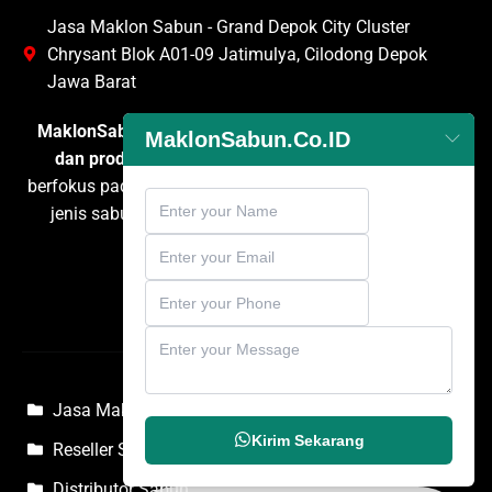
Jasa Maklon Sabun - Grand Depok City Cluster
Chrysant Blok A01-09 Jatimulya, Cilodong Depok
Jawa Barat
MaklonSabun.co.id
adalah penyedia layanan
maklon
MaklonSabun.Co.ID
dan produksi sabun
terpercaya di Indonesia yang
berfokus pada pengembangan dan pembuatan berbagai
jenis sabun untuk kebutuhan personal care, rumah
tangga, dan komersial.
Jasa Maklon Sabun
Kirim Sekarang
Reseller Sabun
Distributor Sabun