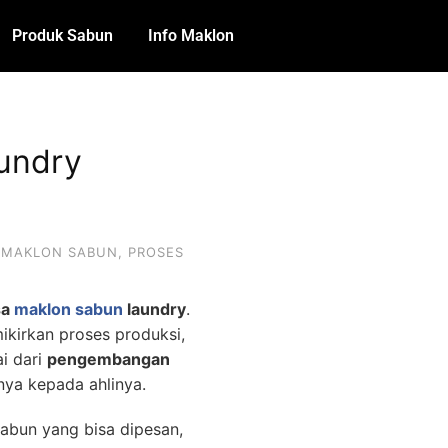
Produk Sabun
Info Maklon
undry
,
MAKLON SABUN
,
PROSES
sa
maklon sabun
laundry
.
ikirkan proses produksi,
i dari
pengembangan
ya kepada ahlinya.
 sabun yang bisa dipesan,