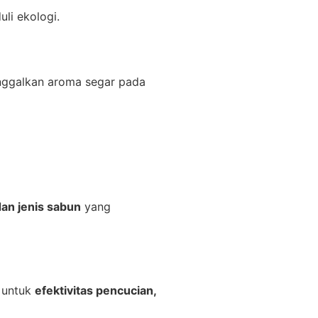
li ekologi.
nggalkan aroma segar pada
dan jenis sabun
yang
i untuk
efektivitas pencucian,