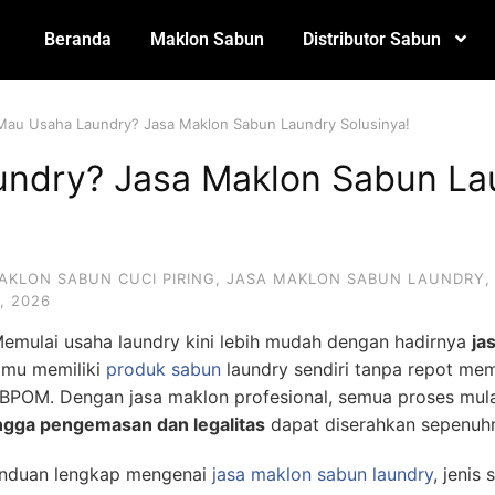
Beranda
Maklon Sabun
Distributor Sabun
Mau Usaha Laundry? Jasa Maklon Sabun Laundry Solusinya!
ndry? Jasa Maklon Sabun La
AKLON SABUN CUCI PIRING
,
JASA MAKLON SABUN LAUNDRY
, 2026
emulai usaha laundry kini lebih mudah dengan hadirnya
ja
amu memiliki
produk sabun
laundry sendiri tanpa repot mem
i BPOM. Dengan jasa maklon profesional, semua proses mula
ingga pengemasan dan legalitas
dapat diserahkan sepenuhn
anduan lengkap mengenai
jasa maklon sabun laundry
, jenis