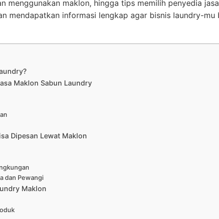
n menggunakan maklon, hingga tips memilih penyedia jasa
an mendapatkan informasi lengkap agar bisnis laundry-mu b
Laundry?
asa Maklon Sabun Laundry
aan
isa Dipesan Lewat Maklon
ingkungan
da dan Pewangi
undry Maklon
roduk