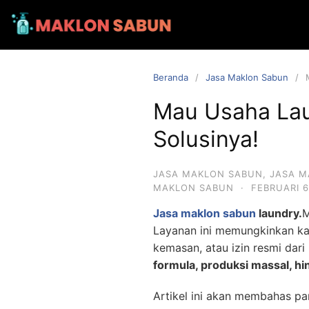
Beranda
Jasa Maklon Sabun
Mau Usaha Lau
Solusinya!
JASA MAKLON SABUN
,
JASA M
MAKLON SABUN
·
FEBRUARI 6
Jasa maklon sabun
laundry.
M
Layanan ini memungkinkan k
kemasan, atau izin resmi dar
formula, produksi massal, h
Artikel ini akan membahas p