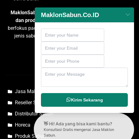
MaklonSabun.co.id
adalah penyedia layanan
maklon
MaklonSabun.Co.ID
dan produksi sabun
terpercaya di Indonesia yang
berfokus pada pengembangan dan pembuatan berbagai
jenis sabun untuk kebutuhan personal care, rumah
tangga, dan komersial.
Jasa Maklon Sabun
Kirim Sekarang
Reseller Sabun
Distributor Sabun
👋 Hi! Ada yang bisa kami bantu?
Horeca
Konsultasi Gratis mengenai Jasa Maklon
Sabun.
Produk Sabun