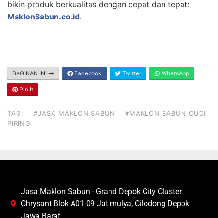
bikin produk berkualitas dengan cepat dan tepat:
MaklonSabun.co.id
.
BAGIKAN INI
Facebook
Twitter
WhatsApp
Pin It
TAG:
#JASA MAKLON SABUN
#MAKLON SABUN CUCI
PIRING
Jasa Maklon Sabun - Grand Depok City Cluster
Chrysant Blok A01-09 Jatimulya, Cilodong Depok
Jawa Barat