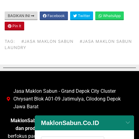
BAGIKAN INI
Facebook
Twitter
WhatsApp
Pin It
TAG:
#JASA MAKLON SABUN
#JASA MAKLON SABUN
LAUNDRY
Jasa Maklon Sabun - Grand Depok City Cluster
Chrysant Blok A01-09 Jatimulya, Cilodong Depok
Jawa Barat
MaklonSabun.co.id
adalah penyedia layanan
maklon
MaklonSabun.Co.ID
dan produksi sabun
terpercaya di Indonesia yang
berfokus pada pengembangan dan pembuatan berbagai