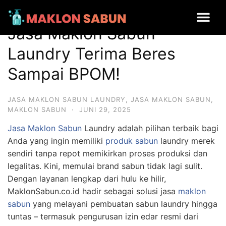
Jasa Maklon Sabun Laundry Terima Beres Sampai BPOM!
Jasa Maklon Sabun
Laundry Terima Beres
Sampai BPOM!
JASA MAKLON SABUN LAUNDRY
,
JASA MAKLON SABUN
,
MAKLON SABUN
·
JUNI 29, 2025
Jasa Maklon Sabun
Laundry adalah pilihan terbaik bagi
Anda yang ingin memiliki
produk sabun
laundry merek
sendiri tanpa repot memikirkan proses produksi dan
legalitas. Kini, memulai brand sabun tidak lagi sulit.
Dengan layanan lengkap dari hulu ke hilir,
MaklonSabun.co.id hadir sebagai solusi jasa
maklon
sabun
yang melayani pembuatan sabun laundry hingga
tuntas – termasuk pengurusan izin edar resmi dari