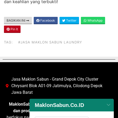
dan keahlian yang terbukti!
BAGIKAN INI
Facebook
Twitter
WhatsApp
Pin It
TAG:
#JASA MAKLON SABUN LAUNDRY
Jasa Maklon Sabun - Grand Depok City Cluster
Chrysant Blok A01-09 Jatimulya, Cilodong Depok
Jawa Barat
MaklonSabun.co.id
adalah penyedia layanan
maklon
MaklonSabun.Co.ID
dan produksi sabun
terpercaya di Indonesia yang
berfokus pada pengembangan dan pembuatan berbagai