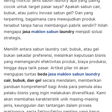
sering muncul: jenis sabun laundry apa yang paling
cocok untuk target pasar saya? Apakah sabun cair,
bubuk, atau justru inovasi sabun gel? Dan yang
terpenting, bagaimana cara mewujudkan produk
tersebut tanpa harus membangun pabrik sendiri? Inilah
mengapa
jasa
maklon sabun
laundry
menjadi solusi
strategis.
Memilih antara sabun laundry cair, bubuk, atau gel
bukan sekadar preferensi, melainkan keputusan bisnis
yang memengaruhi efektivitas produk, biaya produksi,
hingga daya tarik pasar. Artikel pilar ini akan
mengupas tuntas
beda
jasa maklon sabun laundry
cair, bubuk, dan gel
secara mendalam, memberikan
panduan komprehensif bagi Anda para pemula atau
pelaku bisnis yang ingin melakukan diversifikasi. Kami
akan membahas karakteristik unik masing-masing
jenis, keunggulan dan tantangan dalam proses
maklonnya, serta faktor-faktor penting yang harus