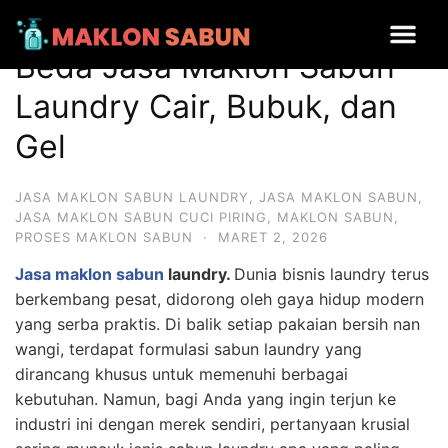
Beda Jasa Maklon Sabun Laundry Cair, Bubuk, dan Gel
Beda Jasa Maklon Sabun
Laundry Cair, Bubuk, dan
Gel
JASA MAKLON SABUN LAUNDRY
,
JASA MAKLON SABUN
,
JASA MAKLON SABUN CUCI PIRING
,
MAKLON SABUN
,
PROSES MAKLON SABUN
·
MARET 2, 2026
Jasa maklon sabun
laundry.
Dunia bisnis laundry terus
berkembang pesat, didorong oleh gaya hidup modern
yang serba praktis. Di balik setiap pakaian bersih nan
wangi, terdapat formulasi sabun laundry yang
dirancang khusus untuk memenuhi berbagai
kebutuhan. Namun, bagi Anda yang ingin terjun ke
industri ini dengan merek sendiri, pertanyaan krusial