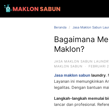
Beranda
Jasa Maklon Sabun Lau
Bagaimana Mem
Maklon?
JASA MAKLON SABUN LAUNDR
MAKLON SABUN
·
FEBRUARI 2
Jasa maklon sabun
laundry
.
Layanan ini memungkinkan A
legalitas. Dengan bantuan ma
Langkah-langkah memulai bi
lancar dan profesional. Refere