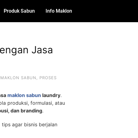
Produk Sabun
Info Maklon
dengan Jasa
,
MAKLON SABUN
,
PROSES
asa
maklon sabun
laundry
.
a produksi, formulasi, atau
busi, dan branding
.
 tips agar bisnis berjalan