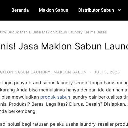
Beranda
Maklon Sabun
Distributor Sabun
99% Duduk Manis! Jasa Maklon Sabun Laundry Terima Beres
is! Jasa Maklon Sabun Laun
AKLON SABUN LAUNDRY
,
MAKLON SABUN
·
JULI 3, 2025
–
Ingin punya brand sabun laundry sendiri tanpa harus meng
 Sekarang Anda bisa memulainya hanya dengan ide dan nama
a bisa mewujudkan
produk sabun
laundry cair berkualitas ti
eknis. Produksi? Beres. Legalitas? Diurus. Desain? Disiapka
Anda berkembang.
di solusi bagi ratusan pelaku usaha laundry, reseller prod