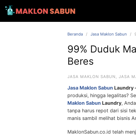
Beranda
Jasa Maklon Sabun
99% Duduk Man
Beres
JASA MAKLON SABUN
,
JASA M
Jasa Maklon Sabun
Laundry 
produksi, hingga legalitas?
Maklon Sabun
Laundry
, And
tanpa harus repot dari sisi t
manis sambil melihat bisnis 
MaklonSabun.co.id telah menja