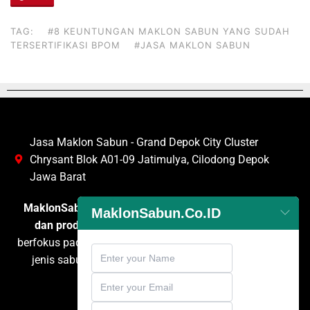
TAG:
#8 KEUNTUNGAN MAKLON SABUN YANG SUDAH
TERSERTIFIKASI BPOM
#JASA MAKLON SABUN
Jasa Maklon Sabun - Grand Depok City Cluster
Chrysant Blok A01-09 Jatimulya, Cilodong Depok
Jawa Barat
MaklonSabun.co.id
adalah penyedia layanan
maklon
MaklonSabun.Co.ID
dan produksi sabun
terpercaya di Indonesia yang
berfokus pada pengembangan dan pembuatan berbagai
jenis sabun untuk kebutuhan personal care, rumah
tangga, dan komersial.