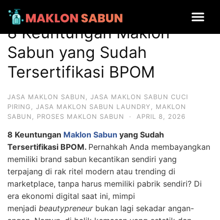
8 Keuntungan Maklon Sabun yang Sudah Tersertifikasi BPOM
8 Keuntungan Maklon
Sabun yang Sudah
Tersertifikasi BPOM
JASA MAKLON SABUN
,
JASA MAKLON SABUN CUCI
PIRING
,
JASA MAKLON SABUN LAUNDRY
,
MAKLON
SABUN
,
PROSES MAKLON SABUN
·
APRIL 8, 2026
8 Keuntungan
Maklon Sabun
yang Sudah
Tersertifikasi BPOM.
Pernahkah Anda membayangkan
memiliki brand sabun kecantikan sendiri yang
terpajang di rak ritel modern atau trending di
marketplace, tanpa harus memiliki pabrik sendiri? Di
era ekonomi digital saat ini, mimpi
menjadi
beautypreneur
bukan lagi sekadar angan-