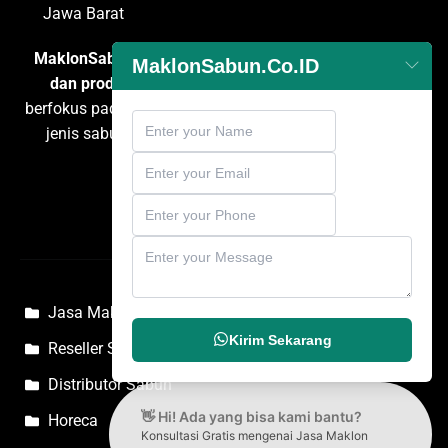
Jawa Barat
MaklonSabun.co.id
adalah penyedia layanan
maklon
MaklonSabun.Co.ID
dan produksi sabun
terpercaya di Indonesia yang
berfokus pada pengembangan dan pembuatan berbagai
jenis sabun untuk kebutuhan personal care, rumah
tangga, dan komersial.
Jasa Maklon Sabun
Kirim Sekarang
Reseller Sabun
Distributor Sabun
👋 Hi! Ada yang bisa kami bantu?
Horeca
Konsultasi Gratis mengenai Jasa Maklon