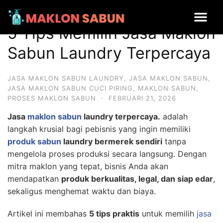
5 Tips Memilih Jasa Maklon Sabun Laundry Terpercaya
5 Tips Memilih Jasa Maklon
Sabun Laundry Terpercaya
JASA MAKLON SABUN LAUNDRY
,
JASA MAKLON SABUN
,
JASA MAKLON SABUN CUCI PIRING
,
MAKLON SABUN
,
PROSES MAKLON SABUN
·
FEBRUARI 21, 2026
J
asa
maklon sabun
laundry terpercaya.
adalah
langkah krusial bagi pebisnis yang ingin memiliki
produk sabun
laundry bermerek sendiri
tanpa
mengelola proses produksi secara langsung. Dengan
mitra maklon yang tepat, bisnis Anda akan
mendapatkan
produk berkualitas, legal, dan siap edar
,
sekaligus menghemat waktu dan biaya.
Artikel ini membahas
5 tips praktis
untuk memilih
jasa