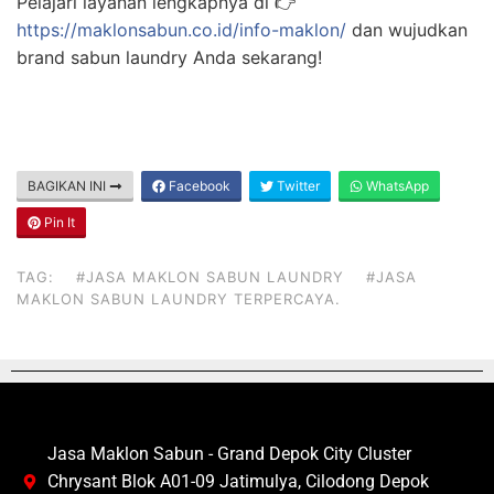
Pelajari layanan lengkapnya di 👉
https://maklonsabun.co.id/info-maklon/
dan wujudkan
brand sabun laundry Anda sekarang!
BAGIKAN INI
Facebook
Twitter
WhatsApp
Pin It
TAG:
#JASA MAKLON SABUN LAUNDRY
#JASA
MAKLON SABUN LAUNDRY TERPERCAYA.
Jasa Maklon Sabun - Grand Depok City Cluster
Chrysant Blok A01-09 Jatimulya, Cilodong Depok